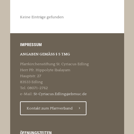
Keine Einträge gefunden
IMPRESSUM
ANGABEN GEMÄSS § 5 TMG
Pfarrkirchenstiftung St. Cyriacus Edling
Herr Pfr. Hippolyte Ibalayam
Hauptstr. 27
83533 Edling
Tel. 08071-2762
e-Mail:
St-Cyriacus.Edling@ebmuc.de
Kontakt zum Pfarrverband
ÖFFNUNGSZEITEN