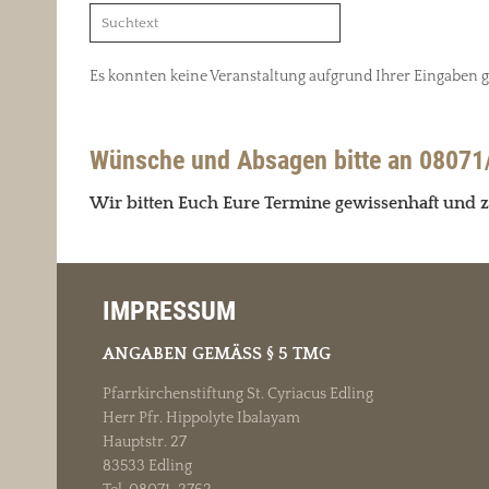
Es konnten keine Veranstaltung aufgrund Ihrer Eingaben
Wünsche und Absagen bitte an 08071
Wir bitten Euch Eure Termine gewissenhaft und z
IMPRESSUM
ANGABEN GEMÄSS § 5 TMG
Pfarrkirchenstiftung St. Cyriacus Edling
Herr Pfr. Hippolyte Ibalayam
Hauptstr. 27
83533 Edling